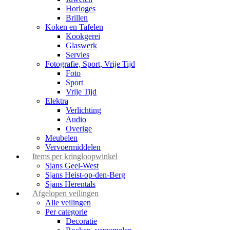
Horloges
Brillen
Koken en Tafelen
Kookgerei
Glaswerk
Servies
Fotografie, Sport, Vrije Tijd
Foto
Sport
Vrije Tijd
Elektra
Verlichting
Audio
Overige
Meubelen
Vervoermiddelen
Items per kringloopwinkel
Sjans Geel-West
Sjans Heist-op-den-Berg
Sjans Herentals
Afgelopen veilingen
Alle veilingen
Per categorie
Decoratie