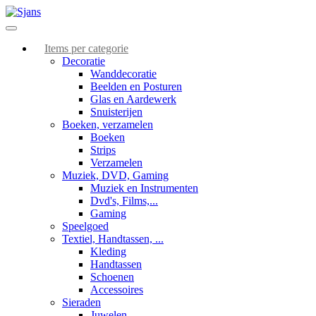
Items per categorie
Decoratie
Wanddecoratie
Beelden en Posturen
Glas en Aardewerk
Snuisterijen
Boeken, verzamelen
Boeken
Strips
Verzamelen
Muziek, DVD, Gaming
Muziek en Instrumenten
Dvd's, Films,...
Gaming
Speelgoed
Textiel, Handtassen, ...
Kleding
Handtassen
Schoenen
Accessoires
Sieraden
Juwelen