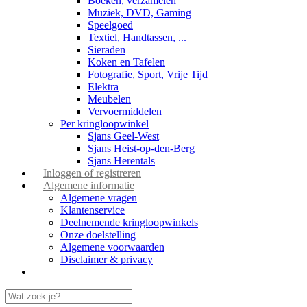
Boeken, verzamelen
Muziek, DVD, Gaming
Speelgoed
Textiel, Handtassen, ...
Sieraden
Koken en Tafelen
Fotografie, Sport, Vrije Tijd
Elektra
Meubelen
Vervoermiddelen
Per kringloopwinkel
Sjans Geel-West
Sjans Heist-op-den-Berg
Sjans Herentals
Inloggen of registreren
Algemene informatie
Algemene vragen
Klantenservice
Deelnemende kringloopwinkels
Onze doelstelling
Algemene voorwaarden
Disclaimer & privacy